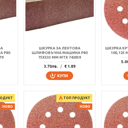
ВА
ШКУРКА ЗА ЛЕНТОВА
ШКУРКА КР
 P80
ШЛИФОВЪЧНА МАШИНА P80
100, 125 
79
75Х533 MM MTX 742839
5.0
3.70лв.
/
€ 1.89
КУПИ
РОДУКТ
ТОП ПРОДУКТ
НОВО
НОВО