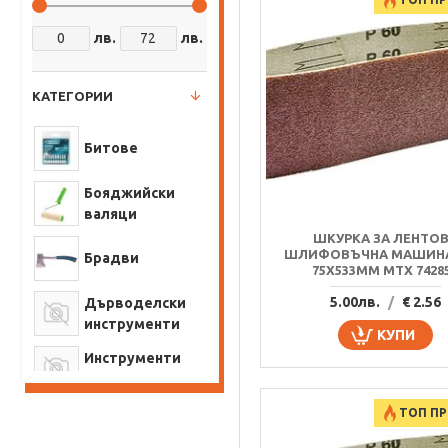
лв.
лв.
КАТЕГОРИИ
Битове
Бояджийски
валяци
ШКУРКА ЗА ЛЕНТО
ШЛИФОВЪЧНА МАШИНА
Брадви
75Х533MM MTX 7428
5.00лв.
/
€ 2.56
Дърводелски
инструменти
КУПИ
Инструменти
за автомобила
Инструменти
ТОП П
за