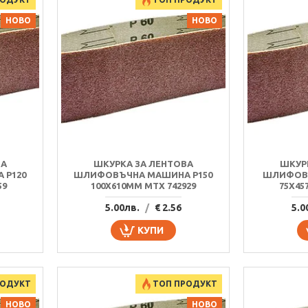
НОВО
НОВО
ВА
ШКУРКА ЗА ЛЕНТОВА
ШКУР
 P120
ШЛИФОВЪЧНА МАШИНА P150
ШЛИФОВЪ
59
100Х610MM MTX 742929
75Х45
5.00лв.
/
€ 2.56
5.0
КУПИ
РОДУКТ
ТОП ПРОДУКТ
НОВО
НОВО