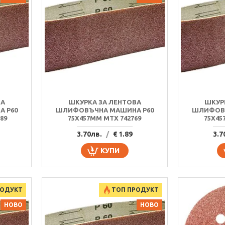
ВА
ШКУРКА ЗА ЛЕНТОВА
ШКУР
 P60
ШЛИФОВЪЧНА МАШИНА P60
ШЛИФОВЪ
89
75Х457MM MTX 742769
75Х45
3.70лв.
/
€ 1.89
3.7
КУПИ
РОДУКТ
ТОП ПРОДУКТ
НОВО
НОВО