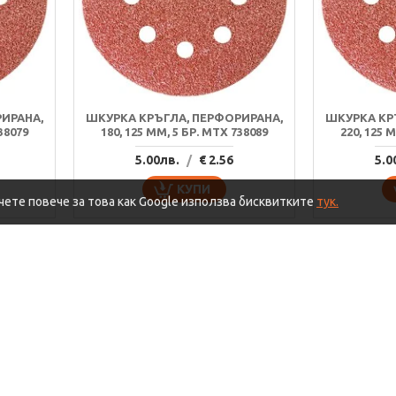
ИРАНА,
ШКУРКА КРЪГЛА, ПЕРФОРИРАНА,
ШКУРКА КР
38079
180, 125 MM, 5 БР. MTX 738089
220, 125 
5.00лв.
/
€ 2.56
5.0
КУПИ
учете повече за това как Google използва бисквитките
тук.
РОДУКТ
ТОП ПРОДУКТ
НОВО
НОВО